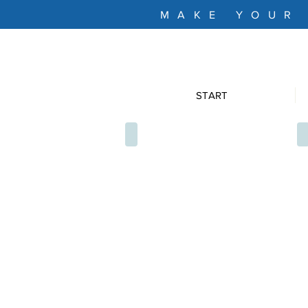
MAKE YOUR
START
PET5050