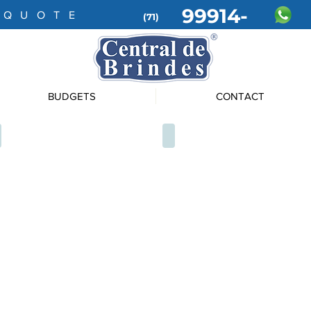
99914-
 QUOTE
(71)
4199
BUDGETS
CONTACT
QUE5055
QUE5052