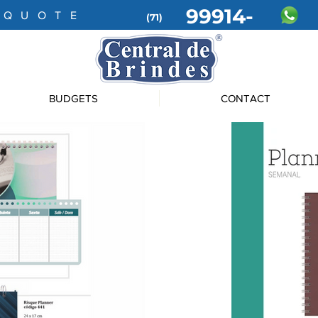
99914-
 QUOTE
(71)
4199
BUDGETS
CONTACT